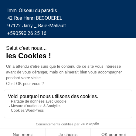
Imm. Oiseau du paradis
42 Rue Henri BECQUEREL
97122 Jarry _ Baie-Mahault
+590590 26 25 16
8 Lotissement Dillon stade
97200 FORT-DE-FRANCE
+596596 10 68 26
Boutique
Mentions Légales
C.G.V
Politique de confidentialité
© 2026 myPOS Antilles-Guyane by
MOBILEAY